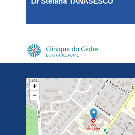
Dr Stefana TANASESCU
+
−