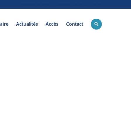
Paiement en ligne
Urgences 24H/24 : 02 35 59 59 15
aire
Actualités
Accès
Contact