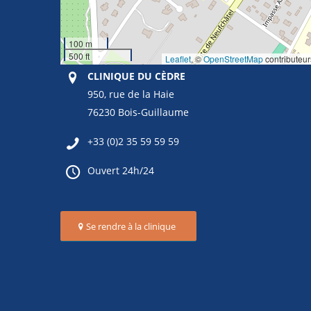
100 m
500 ft
Leaflet
, ©
OpenStreetMap
contributeur
CLINIQUE DU CÈDRE
950, rue de la Haie
76230 Bois-Guillaume
+33 (0)2 35 59 59 59
Ouvert 24h/24
Se rendre à la clinique