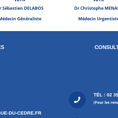
r Sébastien DELABOS
Dr Christophe MEN
Médecin Généraliste
Médecin Urgentist
ES
CONSULT
TÉL : 02 3
(Pour les ren
UE-DU-CEDRE.FR