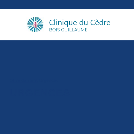
Offre de soins
Urgences
URGENCES