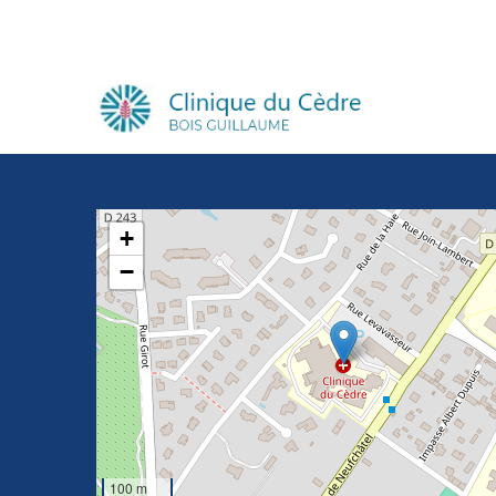
+
−
100 m