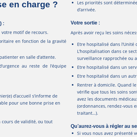
Les priorités sont déterminée
se en charge ?
d’arrivée.
Votre sortie :
) :
e votre motif de recours.
Après avoir reçu les soins néces
ritaire en fonction de la gravité
Etre hospitalisé dans l’Unité
L’hospitalisation dans ce sec
atienter en salle d’attente.
surveillance rapprochée ou a
d’urgence au reste de l’équipe
Etre hospitalisé dans un servi
Etre hospitalisé dans un aut
Rentrer à domicile. Quand le 
vérifie que tous les soins so
irmier(e) d’accueil s’informe de
avez les documents médicaux 
nsable pour une bonne prise en
(ordonnances, rendez-vous en
traitant…).
 cours de validité, ou tout
Qu’aurez-vous à régler au se
Si vous nous avez présenté vo