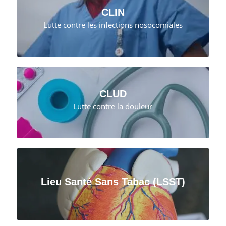
CLIN
Lutte contre les infections nosocomiales
CLUD
Lutte contre la douleur
Lieu Santé Sans Tabac (LSST)