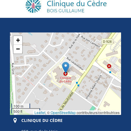
+
−
100 m
500 ft
Leaflet
, ©
OpenStreetMap
contributeurs/contributrices
CLINIQUE DU CÈDRE