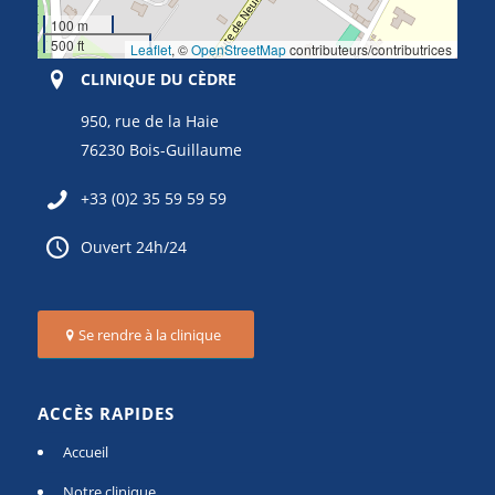
100 m
500 ft
Leaflet
, ©
OpenStreetMap
contributeurs/contributrices
CLINIQUE DU CÈDRE
950, rue de la Haie
76230 Bois-Guillaume
+33 (0)2 35 59 59 59
Ouvert 24h/24
Se rendre à la clinique
ACCÈS RAPIDES
Accueil
Notre clinique