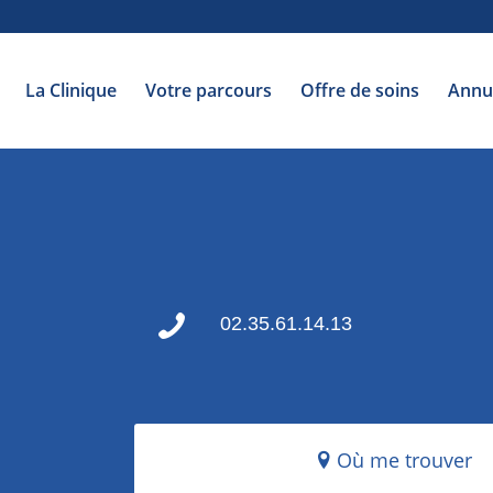
La Clinique
Votre parcours
Offre de soins
Annu
02.35.61.14.13
Où me trouver