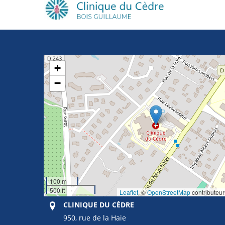
+
−
100 m
500 ft
Leaflet
, ©
OpenStreetMap
contributeur
CLINIQUE DU CÈDRE
950, rue de la Haie