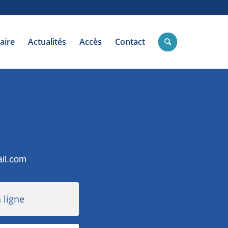
Paiement en ligne
Urgences 24H/24 : 02 35 59 59 15
aire
Actualités
Accès
Contact
ail.com
 ligne