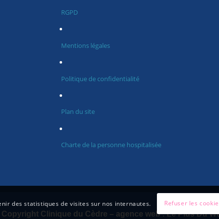
RGPD
Mentions légales
Politique de confidentialité
Plan du site
Charte de la personne hospitalisée
Refuser les cooki
nir des statistiques de visites sur nos internautes.
 Copyright Clinique du Cèdre – agence web :
Le Plus Du W