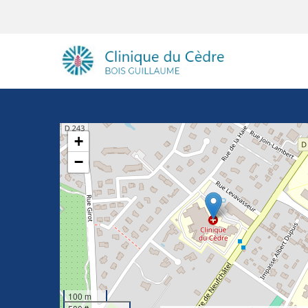
+
−
100 m