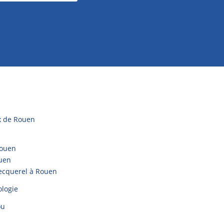
x de Rouen
Rouen
ouen
Becquerel à Rouen
ologie
ou