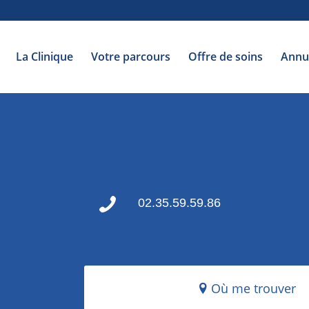
La Clinique
Votre parcours
Offre de soins
Annu
02.35.59.59.86
Où me trouver