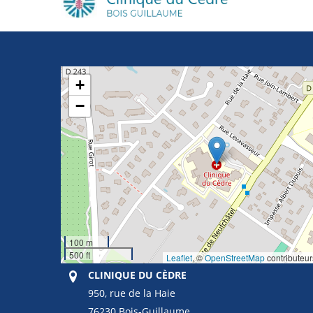
+
−
100 m
500 ft
Leaflet
, ©
OpenStreetMap
contributeur
CLINIQUE DU CÈDRE
950, rue de la Haie
76230 Bois-Guillaume