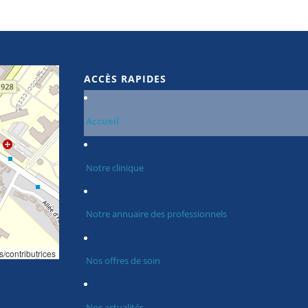
ACCÈS RAPIDES
Accueil
Notre clinique
Notre annuaire des professionnels
s/contributrices
Nos offres de soin
Nos actualités