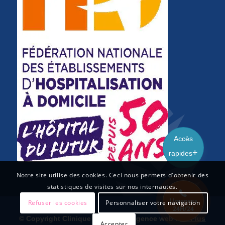
Accès
rapides
Notre site utilise des cookies. Ceci nous permets d'obtenir des
statistiques de visites sur nos internautes.
Urgences
Refuser les cookies
Personnaliser votre navigation
24H/24
© Copyright Clinique du Cèdre – agence web :
Le Plus
Accepter