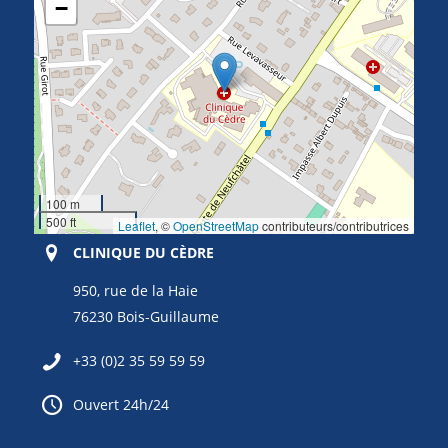
−
100 m
500 ft
Leaflet
, ©
OpenStreetMap
contributeurs/contributrices
CLINIQUE DU CÈDRE
950, rue de la Haie
76230 Bois-Guillaume
+33 (0)2 35 59 59 59
Ouvert 24h/24