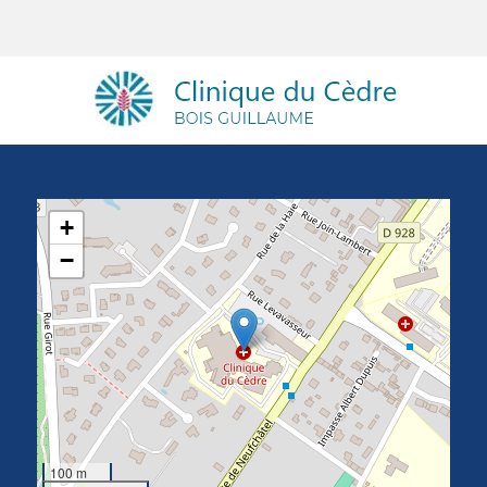
+
−
100 m