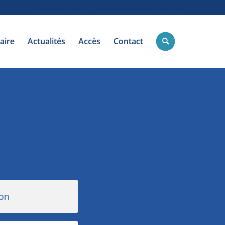
Paiement en ligne
Urgences 24H/24 : 02 35 59 59 15
aire
Actualités
Accès
Contact
ion