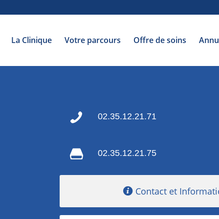
La Clinique
Votre parcours
Offre de soins
Annu
02.35.12.21.71
02.35.12.21.75
Contact et Informat