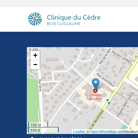
+
−
100 m
500 ft
Leaflet
, ©
OpenStreetMap
contributeur