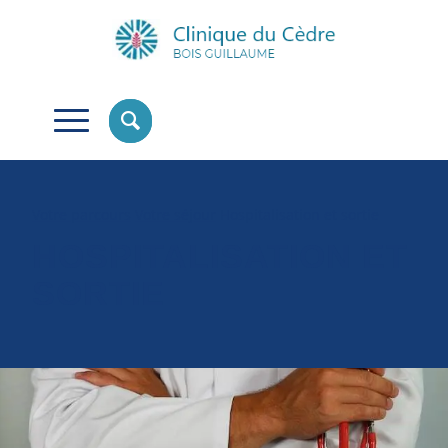
Votre parcours
Votre séjour
Hospitalisation et sortie
HOSPITALISATION ET
SORTIE