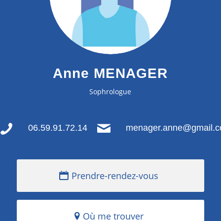
Anne MENAGER
Sophrologue
06.59.91.72.14
menager.anne@gmail.
Prendre-rendez-vous
Où me trouver