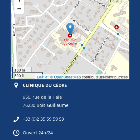
−
100 m
500 ft
Leaflet
, ©
OpenStreetMap
contributeurs/contributrices
CLINIQUE DU CÈDRE
950, rue de la Haie
76230 Bois-Guillaume
+33 (0)2 35 59 59 59
Ouvert 24h/24