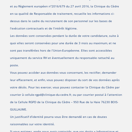
et au Règlement européen n°2016/679 du 27 avril 2016, la Clinique du Cèdre
en sa qualité de Responsable de traitement, recueille les informations ci-
dessus dans le cadre du recrutement de son personnel sur les bases de
l’exécution contractuels et de l’intérêt légitime.
Les données sont conservées pendant la durée de votre candidature, suite à
quoi elles seront conservées pour une durée de 3 mois au maximum, et ne
sont pas transférées hors de l’Union-Européenne. Elles sont accessibles
uniquement du service RH et éventuellement du responsable rattaché au
poste.
Vous pouvez accéder aux données vous concernant, les rectifier, demander
leur effacement, et enfin, vous pouvez disposer du sort de vos données après
votre décès. Pour les exercer, vous pouvez contacter la Clinique du Cèdre par
courrier à cellule-rgpd@clinique-du-cedre.fr, ou par courrier postal à l’attention
de la Cellule RGPD de la Clinique du Cèdre – 950 Rue de la Haie 76230 BOIS-
GUILLAUME.
Un justificatif d’identité pourra vous être demandé en cas de doutes
raisonnables sur votre identité.
Si vous estimez, après nous avoir contactés, que vos droits « Informatique et