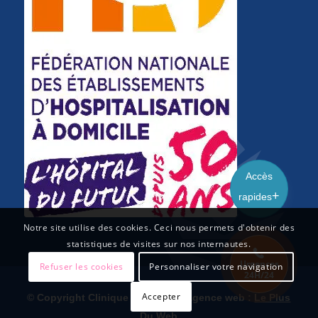
Accès
rapides
Notre site utilise des cookies. Ceci nous permets d'obtenir des
statistiques de visites sur nos internautes.
Urgences
Refuser les cookies
Personnaliser votre navigation
24H/24
Accepter
© Copyright Clinique du Cèdre – agence web :
Le Plus
Du Web