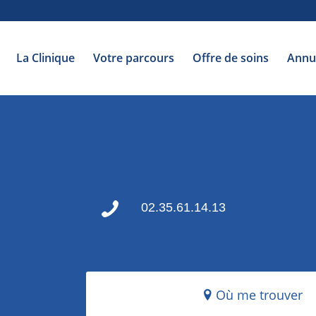
La Clinique
Votre parcours
Offre de soins
Annu
02.35.61.14.13
Où me trouver