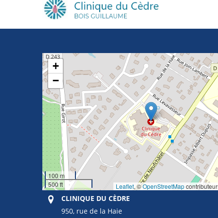
+
−
100 m
500 ft
Leaflet
, ©
OpenStreetMap
contributeur
CLINIQUE DU CÈDRE
950, rue de la Haie