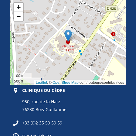
+
−
100 m
500 ft
Leaflet
, ©
OpenStreetMap
contributeurs/contributrices
CLINIQUE DU CÈDRE
950, rue de la Haie
76230 Bois-Guillaume
+33 (0)2 35 59 59 59