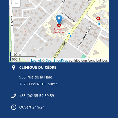
−
100 m
500 ft
Leaflet
, ©
OpenStreetMap
contributeurs/contributrices
CLINIQUE DU CÈDRE
950, rue de la Haie
76230 Bois-Guillaume
+33 (0)2 35 59 59 59
Ouvert 24h/24