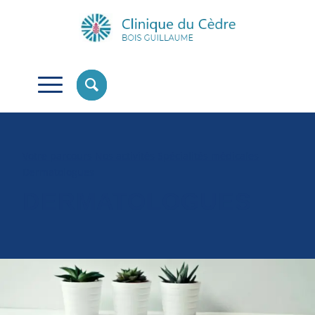
Votre parcours
Nos activités
Spécialités médicales
Dermatologues
DERMATOLOGUES