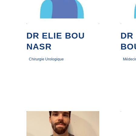
DR ELIE BOU
DR
NASR
BO
Chirurgie Urologique
Médeci
3 avril 2024
5 janvier 