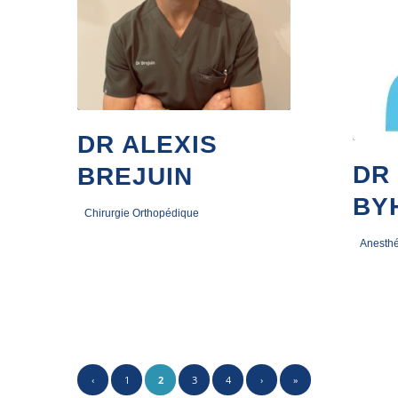
DR ALEXIS
DR
BREJUIN
BY
Chirurgie Orthopédique
Anesthé
6 février 2026
3 novemb
‹
1
2
3
4
›
»