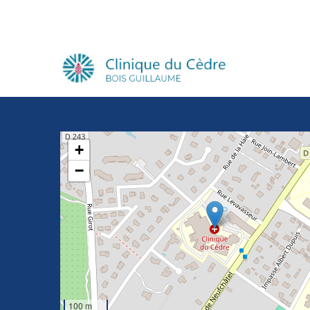
+
−
100 m