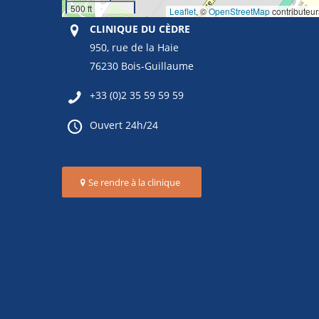
500 ft
Leaflet
, ©
OpenStreetMap
contributeur
CLINIQUE DU CÈDRE
950, rue de la Haie
76230 Bois-Guillaume
+33 (0)2 35 59 59 59
Ouvert 24h/24
Se rendre à la clinique